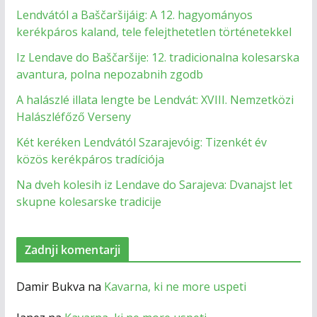
Lendvától a Baščaršijáig: A 12. hagyományos
kerékpáros kaland, tele felejthetetlen történetekkel
Iz Lendave do Baščaršije: 12. tradicionalna kolesarska
avantura, polna nepozabnih zgodb
A halászlé illata lengte be Lendvát: XVIII. Nemzetközi
Halászléfőző Verseny
Két keréken Lendvától Szarajevóig: Tizenkét év
közös kerékpáros tradíciója
Na dveh kolesih iz Lendave do Sarajeva: Dvanajst let
skupne kolesarske tradicije
Zadnji komentarji
Damir Bukva
na
Kavarna, ki ne more uspeti