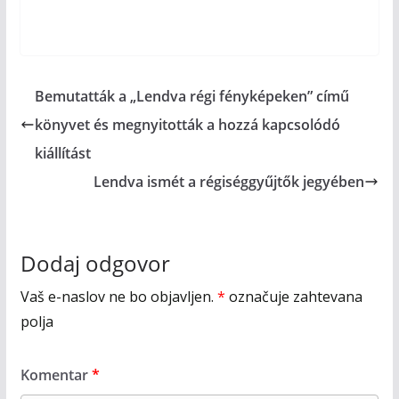
Bemutatták a „Lendva régi fényképeken” című
könyvet és megnyitották a hozzá kapcsolódó
kiállítást
Lendva ismét a régiséggyűjtők jegyében
Dodaj odgovor
Vaš e-naslov ne bo objavljen.
*
označuje zahtevana
polja
Komentar
*