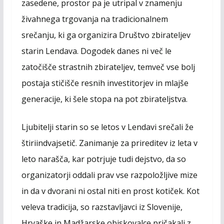
zasedene, prostor pa je utripal v znamenju
o
n
A
o
g
p
živahnega trgovanja na tradicionalnem
k
e
p
srečanju, ki ga organizira Društvo zbirateljev
r
starin Lendava. Dogodek danes ni več le
zatočišče strastnih zbirateljev, temveč vse bolj
postaja stičišče resnih investitorjev in mlajše
generacije, ki šele stopa na pot zbirateljstva.
Ljubitelji starin so se letos v Lendavi srečali že
štiriindvajsetič. Zanimanje za prireditev iz leta v
leto narašča, kar potrjuje tudi dejstvo, da so
organizatorji oddali prav vse razpoložljive mize
in da v dvorani ni ostal niti en prost kotiček. Kot
veleva tradicija, so razstavljavci iz Slovenije,
Hrvaške in Madžarske obiskovalce pričakali z