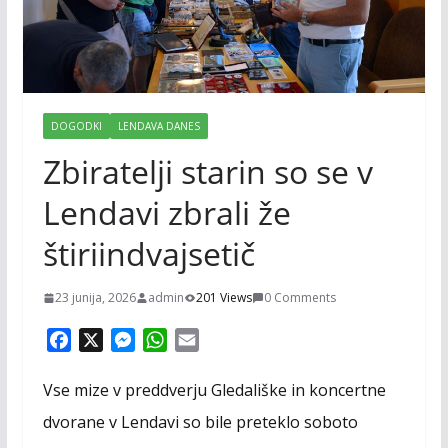
DOGODKI
LENDAVA DANES
Zbiratelji starin so se v
Lendavi zbrali že
štiriindvajsetič
23 junija, 2026
admin
201 Views
0 Comments
F
X
M
W
E
a
e
h
m
c
s
a
a
Vse mize v preddverju Gledališke in koncertne
e
s
t
i
dvorane v Lendavi so bile preteklo soboto
b
e
s
l