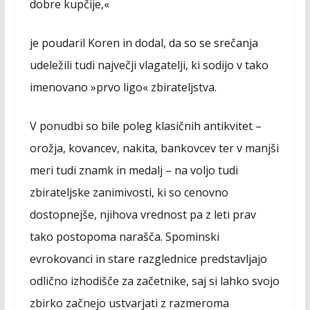
dobre kupčije,«
je poudaril Koren in dodal, da so se srečanja
udeležili tudi največji vlagatelji, ki sodijo v tako
imenovano »prvo ligo« zbirateljstva.
V ponudbi so bile poleg klasičnih antikvitet –
orožja, kovancev, nakita, bankovcev ter v manjši
meri tudi znamk in medalj – na voljo tudi
zbirateljske zanimivosti, ki so cenovno
dostopnejše, njihova vrednost pa z leti prav
tako postopoma narašča. Spominski
evrokovanci in stare razglednice predstavljajo
odlično izhodišče za začetnike, saj si lahko svojo
zbirko začnejo ustvarjati z razmeroma