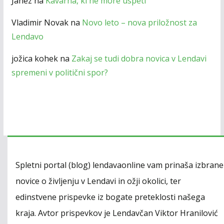
Janez
na
Kavarna, ki ne more uspeti
Vladimir Novak
na
Novo leto – nova priložnost za
Lendavo
jožica kohek
na
Zakaj se tudi dobra novica v Lendavi
spremeni v politični spor?
Spletni portal (blog) lendavaonline vam prinaša izbrane
novice o življenju v Lendavi in ožji okolici, ter
edinstvene prispevke iz bogate preteklosti našega
kraja. Avtor prispevkov je Lendavčan Viktor Hranilović