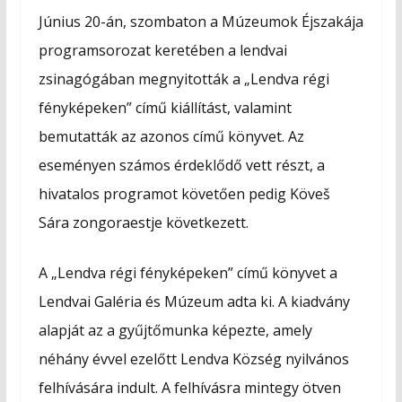
c
s
a
a
Június 20-án, szombaton a Múzeumok Éjszakája
e
s
t
i
programsorozat keretében a lendvai
b
e
s
l
zsinagógában megnyitották a „Lendva régi
o
n
A
o
g
p
fényképeken” című kiállítást, valamint
k
e
p
bemutatták az azonos című könyvet. Az
r
eseményen számos érdeklődő vett részt, a
hivatalos programot követően pedig Köveš
Sára zongoraestje következett.
A „Lendva régi fényképeken” című könyvet a
Lendvai Galéria és Múzeum adta ki. A kiadvány
alapját az a gyűjtőmunka képezte, amely
néhány évvel ezelőtt Lendva Község nyilvános
felhívására indult. A felhívásra mintegy ötven