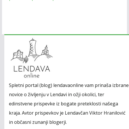
Spletni portal (blog) lendavaonline vam prinaša izbrane
novice o življenju v Lendavi in ožji okolici, ter
edinstvene prispevke iz bogate preteklosti našega
kraja. Avtor prispevkov je Lendavčan Viktor Hranilović
in občasni zunanji blogerji.