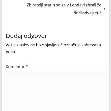
Zbiratelji starin so se v Lendavi zbrali že
štiriindvajsetič
Dodaj odgovor
Vaš e-naslov ne bo objavljen.
*
označuje zahtevana
polja
Komentar
*