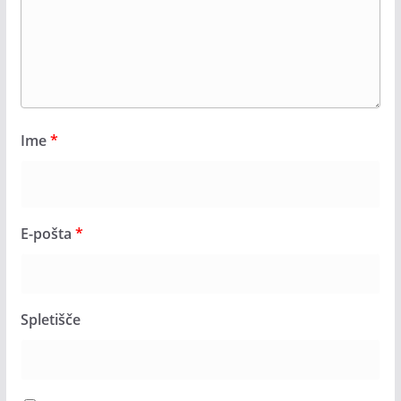
Ime
*
E-pošta
*
Spletišče