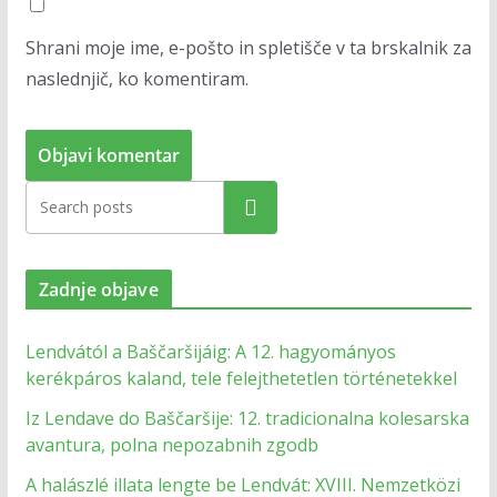
Shrani moje ime, e-pošto in spletišče v ta brskalnik za
naslednjič, ko komentiram.
Zadnje objave
Lendvától a Baščaršijáig: A 12. hagyományos
kerékpáros kaland, tele felejthetetlen történetekkel
Iz Lendave do Baščaršije: 12. tradicionalna kolesarska
avantura, polna nepozabnih zgodb
A halászlé illata lengte be Lendvát: XVIII. Nemzetközi