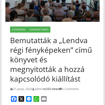
ESEMÉNYEK
LENDAVA DANES
Bemutatták a „Lendva
régi fényképeken” című
könyvet és
megnyitották a hozzá
kapcsolódó kiállítást
21 junija, 2026
admin
203 Views
0 Comments
F
X
M
W
E
a
e
h
m