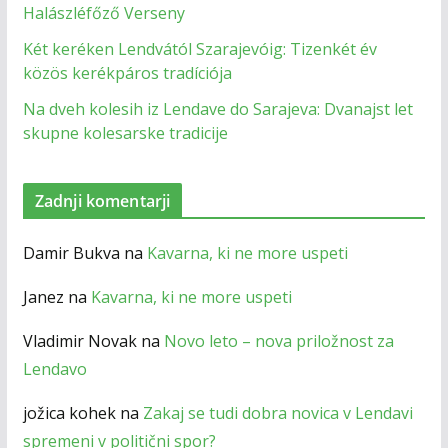
Halászléfőző Verseny
Két keréken Lendvától Szarajevóig: Tizenkét év
közös kerékpáros tradíciója
Na dveh kolesih iz Lendave do Sarajeva: Dvanajst let
skupne kolesarske tradicije
Zadnji komentarji
Damir Bukva
na
Kavarna, ki ne more uspeti
Janez
na
Kavarna, ki ne more uspeti
Vladimir Novak
na
Novo leto – nova priložnost za
Lendavo
jožica kohek
na
Zakaj se tudi dobra novica v Lendavi
spremeni v politični spor?