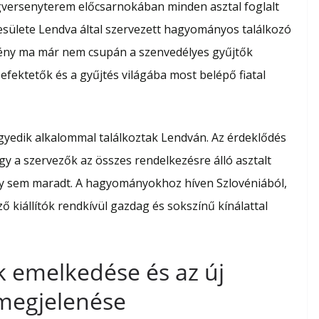
gversenyterem előcsarnokában minden asztal foglalt
yesülete Lendva által szervezett hagyományos találkozó
mény ma már nem csupán a szenvedélyes gyűjtők
ektetők és a gyűjtés világába most belépő fiatal
yedik alkalommal találkoztak Lendván. Az érdeklődés
ogy a szervezők az összes rendelkezésre álló asztalt
ly sem maradt. A hagyományokhoz híven Szlovéniából,
kiállítók rendkívül gazdag és sokszínű kínálattal
 emelkedése és az új
 megjelenése