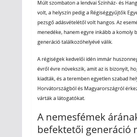
c
s
a
a
Múlt szombaton a lendvai Színház- és Han
e
s
t
i
volt, a helyszín pedig a Régiséggyűjtők Eg
b
e
s
l
pezsgő adásvételétől volt hangos. Az ese
o
n
A
o
g
p
menedéke, hanem egyre inkább a komoly bef
k
e
p
generáció találkozóhelyévé válik.
r
A régiségek kedvelői idén immár huszonneg
évről évre növekszik, amit az is bizonyít, h
kiadták, és a teremben egyetlen szabad he
Horvátországból és Magyarországról érkező 
várták a látogatókat.
A nemesfémek árának
befektetői generáció