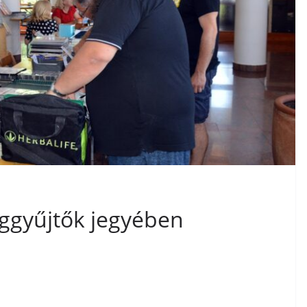
éggyűjtők jegyében