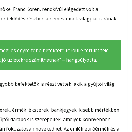
lnöke,
Franc Koren
, rendkívül elégedett volt a
y érdeklődés részben a nemesfémek világpiaci árának
 meg, és egyre több befektető fordul e terület felé.
t jó üzletekre számíthatnak” – hangsúlyozta.
yobb befektetők is részt vettek, akik a gyűjtői világ
yverek, érmék, ékszerek, bankjegyek, kisebb mértékben
yűjtői darabok is szerepeltek, amelyek könnyebben
rán fokozatosan növekedhet. Az emlék euróérmék és a