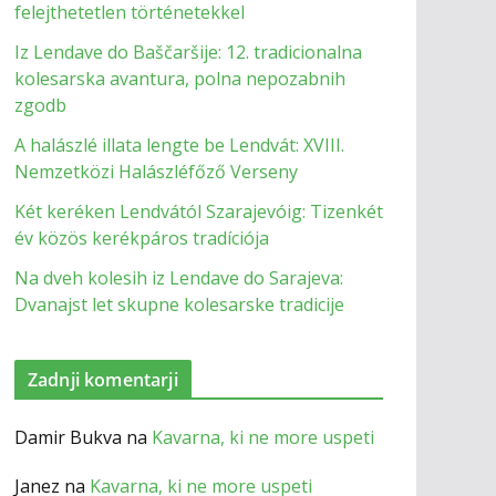
felejthetetlen történetekkel
Iz Lendave do Baščaršije: 12. tradicionalna
kolesarska avantura, polna nepozabnih
zgodb
A halászlé illata lengte be Lendvát: XVIII.
Nemzetközi Halászléfőző Verseny
Két keréken Lendvától Szarajevóig: Tizenkét
év közös kerékpáros tradíciója
Na dveh kolesih iz Lendave do Sarajeva:
Dvanajst let skupne kolesarske tradicije
Zadnji komentarji
Damir Bukva
na
Kavarna, ki ne more uspeti
Janez
na
Kavarna, ki ne more uspeti