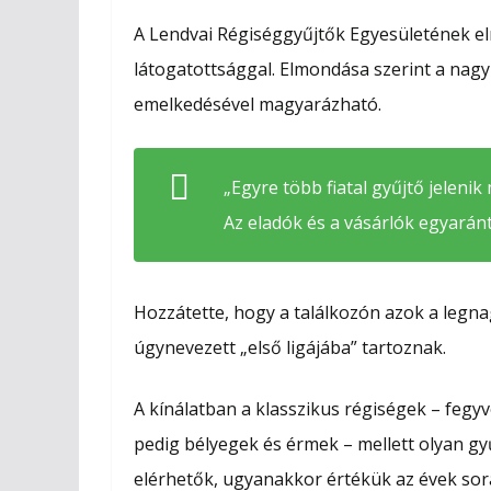
A Lendvai Régiséggyűjtők Egyesületének e
látogatottsággal. Elmondása szerint a nag
emelkedésével magyarázható.
„Egyre több fiatal gyűjtő jelenik
Az eladók és a vásárlók egyarán
Hozzátette, hogy a találkozón azok a legnag
úgynevezett „első ligájába” tartoznak.
A kínálatban a klasszikus régiségek – feg
pedig bélyegek és érmek – mellett olyan g
elérhetők, ugyanakkor értékük az évek so