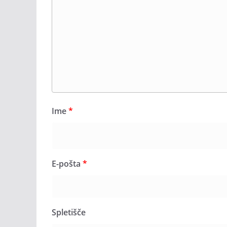
Ime
*
E-pošta
*
Spletišče