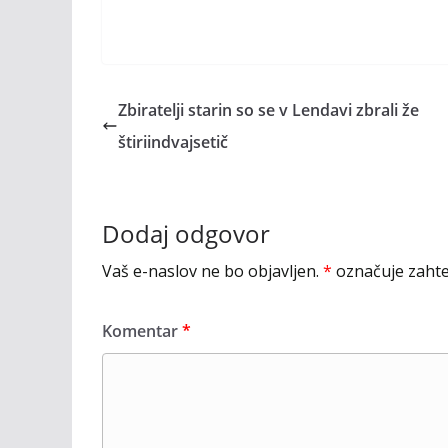
Zbiratelji starin so se v Lendavi zbrali že
štiriindvajsetič
Dodaj odgovor
Vaš e-naslov ne bo objavljen.
*
označuje zahte
Komentar
*