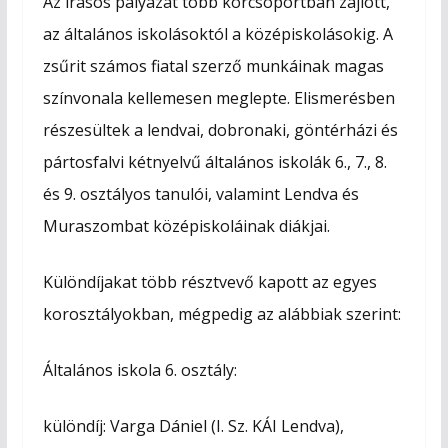
Az írásos pályázat több korcsoportban zajlott,
az általános iskolásoktól a középiskolásokig. A
zsűrit számos fiatal szerző munkáinak magas
színvonala kellemesen meglepte. Elismerésben
részesültek a lendvai, dobronaki, göntérházi és
pártosfalvi kétnyelvű általános iskolák 6., 7., 8.
és 9. osztályos tanulói, valamint Lendva és
Muraszombat középiskoláinak diákjai.
Különdíjakat több résztvevő kapott az egyes
korosztályokban, mégpedig az alábbiak szerint:
Általános iskola 6. osztály:
különdíj: Varga Dániel (I. Sz. KÁI Lendva),