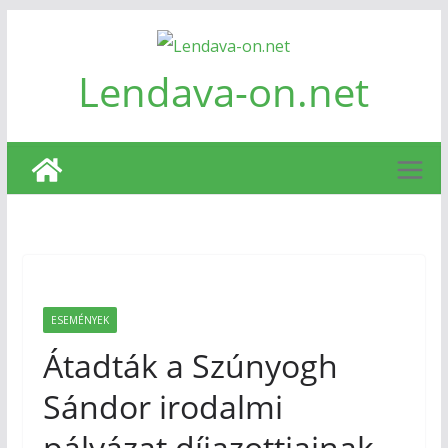
Skip
to
Lendava-on.net
content
ESEMÉNYEK
Átadták a Szúnyogh
Sándor irodalmi
pályázat díjazottjainak