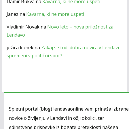
Damir Bukva
na
Kavarna, ki ne more uspeti
Janez
na
Kavarna, ki ne more uspeti
Vladimir Novak
na
Novo leto – nova priložnost za
Lendavo
jožica kohek
na
Zakaj se tudi dobra novica v Lendavi
spremeni v politični spor?
Spletni portal (blog) lendavaonline vam prinaša izbrane
novice o življenju v Lendavi in ožji okolici, ter
edinstvene prispevke iz bogate preteklosti našega