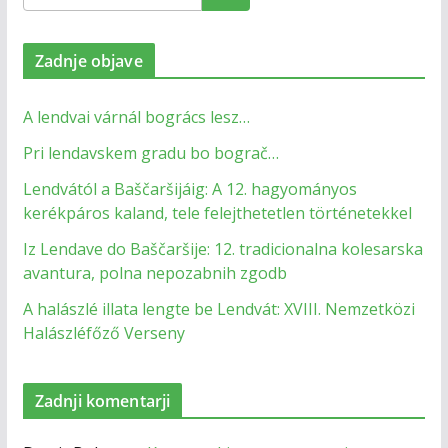
Zadnje objave
A lendvai várnál bogrács lesz…
Pri lendavskem gradu bo bograč…
Lendvától a Baščaršijáig: A 12. hagyományos
kerékpáros kaland, tele felejthetetlen történetekkel
Iz Lendave do Baščaršije: 12. tradicionalna kolesarska
avantura, polna nepozabnih zgodb
A halászlé illata lengte be Lendvát: XVIII. Nemzetközi
Halászléfőző Verseny
Zadnji komentarji