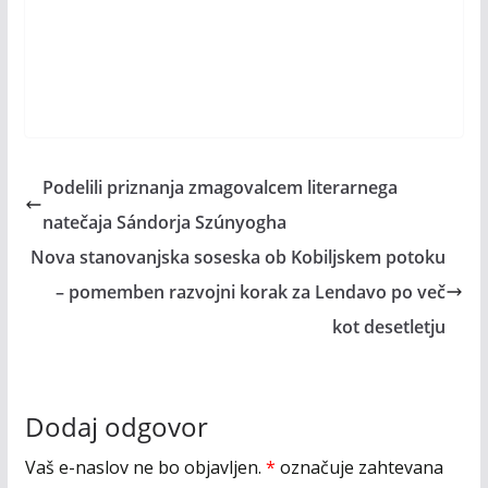
Podelili priznanja zmagovalcem literarnega
natečaja Sándorja Szúnyogha
Nova stanovanjska soseska ob Kobiljskem potoku
– pomemben razvojni korak za Lendavo po več
kot desetletju
Dodaj odgovor
Vaš e-naslov ne bo objavljen.
*
označuje zahtevana