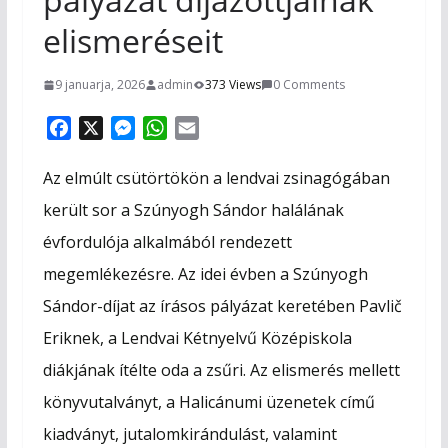
elismeréseit
9 januarja, 2026
admin
373 Views
0 Comments
F
X
M
W
E
a
e
h
m
c
s
a
a
Az elmúlt csütörtökön a lendvai zsinagógában
e
s
t
i
került sor a Szúnyogh Sándor halálának
b
e
s
l
évfordulója alkalmából rendezett
o
n
A
o
g
p
megemlékezésre. Az idei évben a Szúnyogh
k
e
p
Sándor-díjat az írásos pályázat keretében Pavlič
r
Eriknek, a Lendvai Kétnyelvű Középiskola
diákjának ítélte oda a zsűri. Az elismerés mellett
könyvutalványt, a Halicánumi üzenetek című
kiadványt, jutalomkirándulást, valamint