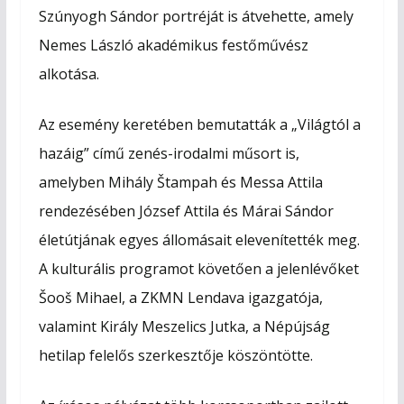
Szúnyogh Sándor portréját is átvehette, amely
Nemes László akadémikus festőművész
alkotása.
Az esemény keretében bemutatták a „Világtól a
hazáig” című zenés-irodalmi műsort is,
amelyben Mihály Štampah és Messa Attila
rendezésében József Attila és Márai Sándor
életútjának egyes állomásait elevenítették meg.
A kulturális programot követően a jelenlévőket
Šooš Mihael, a ZKMN Lendava igazgatója,
valamint Király Meszelics Jutka, a Népújság
hetilap felelős szerkesztője köszöntötte.