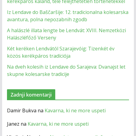
kerékpáros kaland, tele felejthetetlen történetekkel
Iz Lendave do Baščaršije: 12. tradicionalna kolesarska
avantura, polna nepozabnih zgodb
A halászlé illata lengte be Lendvát: XVIII. Nemzetközi
Halászléfőző Verseny
Két keréken Lendvától Szarajevóig: Tizenkét év
közös kerékpáros tradíciója
Na dveh kolesih iz Lendave do Sarajeva: Dvanajst let
skupne kolesarske tradicije
Zadnji komentarji
Damir Bukva
na
Kavarna, ki ne more uspeti
Janez
na
Kavarna, ki ne more uspeti