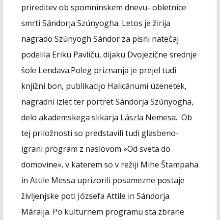
e
s
t
i
prireditev ob spomninskem dnevu- obletnice
b
e
s
l
smrti Sándorja Szúnyogha. Letos je žirija
o
n
A
o
g
p
nagrado Szúnyogh Sándor za pisni natečaj
k
e
p
podelila Eriku Pavliču, dijaku Dvojezične srednje
r
šole Lendava.Poleg priznanja je prejel tudi
knjižni bon, publikacijo Halicánumi üzenetek,
nagradni izlet ter portret Sándorja Szúnyogha,
delo akademskega slikarja Lászla Nemesa. Ob
tej priložnosti so predstavili tudi glasbeno-
igrani program z naslovom »Od sveta do
domovine«, v katerem so v režiji Mihe Štampaha
in Attile Messa uprizorili posamezne postaje
življenjske poti Józsefa Attile in Sándorja
Máraija. Po kulturnem programu sta zbrane