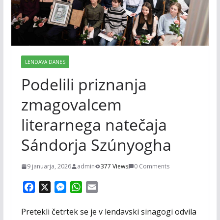
LENDAVA DANES
Podelili priznanja
zmagovalcem
literarnega natečaja
Sándorja Szúnyogha
9 januarja, 2026
admin
377 Views
0 Comments
F
X
M
W
E
a
e
h
m
c
s
a
a
Pretekli četrtek se je v lendavski sinagogi odvila