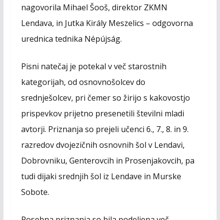
nagovorila Mihael Šooš, direktor ZKMN
Lendava, in Jutka Király Meszelics – odgovorna
urednica tednika Népújság.
Pisni natečaj je potekal v več starostnih
kategorijah, od osnovnošolcev do
srednješolcev, pri čemer so žirijo s kakovostjo
prispevkov prijetno presenetili številni mladi
avtorji. Priznanja so prejeli učenci 6., 7., 8. in 9.
razredov dvojezičnih osnovnih šol v Lendavi,
Dobrovniku, Genterovcih in Prosenjakovcih, pa
tudi dijaki srednjih šol iz Lendave in Murske
Sobote.
Posebna priznanja so bila podeljena več