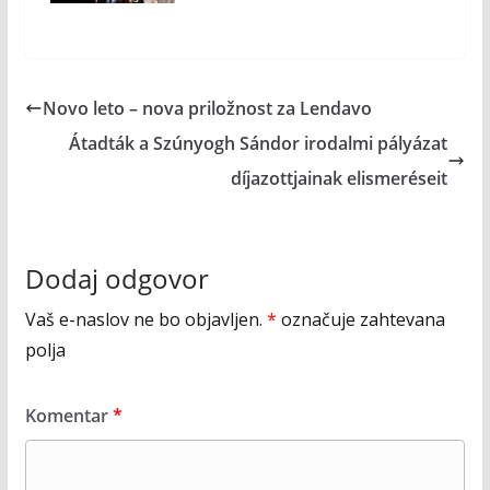
Novo leto – nova priložnost za Lendavo
Átadták a Szúnyogh Sándor irodalmi pályázat
díjazottjainak elismeréseit
Dodaj odgovor
Vaš e-naslov ne bo objavljen.
*
označuje zahtevana
polja
Komentar
*