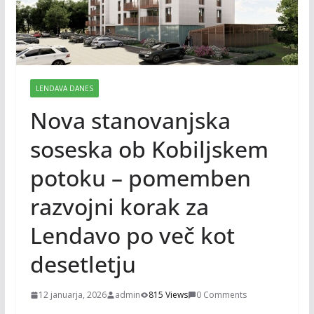
LENDAVA DANES
Nova stanovanjska
soseska ob Kobiljskem
potoku – pomemben
razvojni korak za
Lendavo po več kot
desetletju
12 januarja, 2026
admin
815 Views
0 Comments