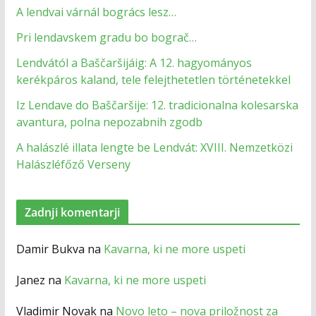
A lendvai várnál bogrács lesz…
Pri lendavskem gradu bo bograč…
Lendvától a Baščaršijáig: A 12. hagyományos
kerékpáros kaland, tele felejthetetlen történetekkel
Iz Lendave do Baščaršije: 12. tradicionalna kolesarska
avantura, polna nepozabnih zgodb
A halászlé illata lengte be Lendvát: XVIII. Nemzetközi
Halászléfőző Verseny
Zadnji komentarji
Damir Bukva
na
Kavarna, ki ne more uspeti
Janez
na
Kavarna, ki ne more uspeti
Vladimir Novak
na
Novo leto – nova priložnost za