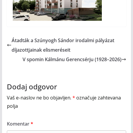
Átadták a Szúnyogh Sándor irodalmi pályázat
díjazottjainak elismeréseit
V spomin Kálmánu Gerencsérju (1928–2026)
Dodaj odgovor
Vaš e-naslov ne bo objavljen.
*
označuje zahtevana
polja
Komentar
*