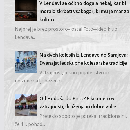
V Lendavi se očitno dogaja nekaj, kar bi
moralo skrbeti vsakogar, ki mu je mar za
kulturo
Najprej je brez prostorov ostal Foto-video klub
Lendava...
Na dveh kolesih iz Lendave do Sarajeva:
Dvanajst let skupne kolesarske tradicije
Vztrajnost, tesno prijateljstvo in
neizmerna ljubezen d...
Od Hodoša do Pinc: 48 kilometrov
vztrajnosti, druženja in dobre volje
Preteklo soboto je potekal tradicionalni,
že 11. pohod...