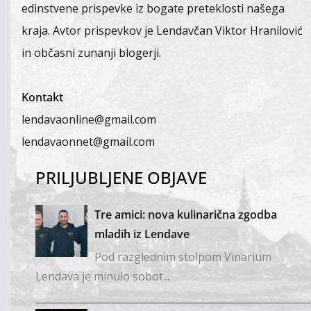
edinstvene prispevke iz bogate preteklosti našega
kraja. Avtor prispevkov je Lendavčan Viktor Hranilović
in občasni zunanji blogerji.
Kontakt
lendavaonline@gmail.com
lendavaonnet@gmail.com
PRILJUBLJENE OBJAVE
Tre amici: nova kulinarična zgodba
mladih iz Lendave
Pod razglednim stolpom Vinarium
Lendava je minulo sobot...