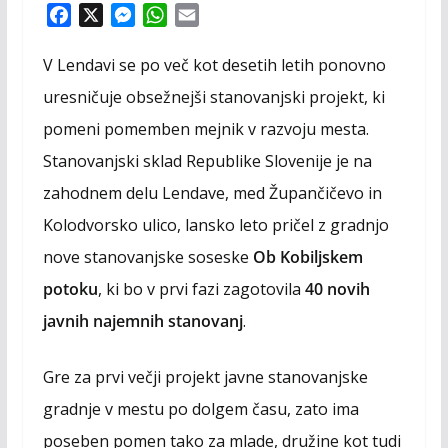
F
X
M
W
E
a
e
h
m
c
s
a
a
V Lendavi se po več kot desetih letih ponovno
e
s
t
i
uresničuje obsežnejši stanovanjski projekt, ki
b
e
s
l
pomeni pomemben mejnik v razvoju mesta.
o
n
A
o
g
p
Stanovanjski sklad Republike Slovenije je na
k
e
p
zahodnem delu Lendave, med Župančičevo in
r
Kolodvorsko ulico, lansko leto pričel z gradnjo
nove stanovanjske soseske
Ob Kobiljskem
potoku
, ki bo v prvi fazi zagotovila
40 novih
javnih najemnih stanovanj
.
Gre za prvi večji projekt javne stanovanjske
gradnje v mestu po dolgem času, zato ima
poseben pomen tako za mlade, družine kot tudi