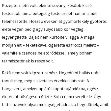
Középtermetű volt, eleinte sovány, később kissé
testesebb, ám a betegség teste erejét hamar ismét
felemésztette. Hosszú éveken át gyomorfekély gyötörte,
élete végén pedig egy súlyosabb kór végleg
legyengítette. Bajait nem kürtölte világgá. A maga
módján élt – feketekávé, cigaretta és fröccs mellett –
valamiféle csendes beletörődéssel, amely bohém
természetének is része volt.
Režü nem volt képzett zenész. Hegedülni hallás után
tanult meg, mégis kivételes érzékkel játszott. A
hangszert, amelyet apjától kapott ajándékba, egész
életén át hűségesen őrizte. Soha nem cserélte le. Úgy
hitte, az évek olyan melegséget adnak a hegedűnek, amit