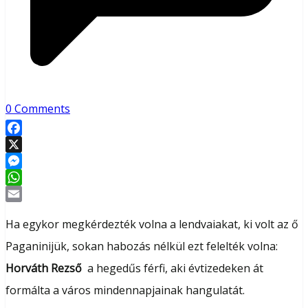
0 Comments
Facebook
X
Messenger
WhatsApp
Email
Ha egykor megkérdezték volna a lendvaiakat, ki volt az ő
Paganinijük, sokan habozás nélkül ezt felelték volna:
Horváth
Rezső
a hegedűs férfi, aki évtizedeken át
formálta a város mindennapjainak hangulatát.