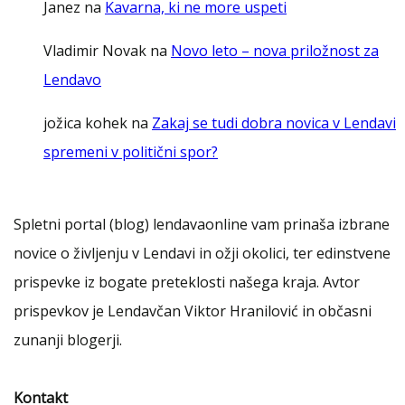
Janez
na
Kavarna, ki ne more uspeti
Vladimir Novak
na
Novo leto – nova priložnost za
Lendavo
jožica kohek
na
Zakaj se tudi dobra novica v Lendavi
spremeni v politični spor?
Spletni portal (blog) lendavaonline vam prinaša izbrane
novice o življenju v Lendavi in ožji okolici, ter edinstvene
prispevke iz bogate preteklosti našega kraja. Avtor
prispevkov je Lendavčan Viktor Hranilović in občasni
zunanji blogerji.
Kontakt