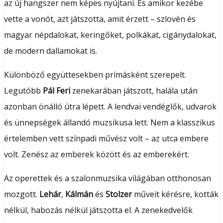
az új hangszer nem képes nyújtani. És amikor kezébe
vette a vonót, azt játszotta, amit érzett – szlovén és
magyar népdalokat, keringőket, polkákat, cigánydalokat,
de modern dallamokat is.
Különböző együttesekben prímásként szerepelt.
Legutóbb
Pál Feri
zenekarában játszott, halála után
azonban önálló útra lépett. A lendvai vendéglők, udvarok
és ünnepségek állandó muzsikusa lett. Nem a klasszikus
értelemben vett színpadi művész volt – az utca embere
volt. Zenész az emberek között és az emberekért.
Az operettek és a szalonmuzsika világában otthonosan
mozgott.
Lehár
,
Kálmán
és
Stolzer
műveit kérésre, kották
nélkül, habozás nélkül játszotta el. A zenekedvelők