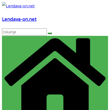
Skip
to
Lendava-on.net
content