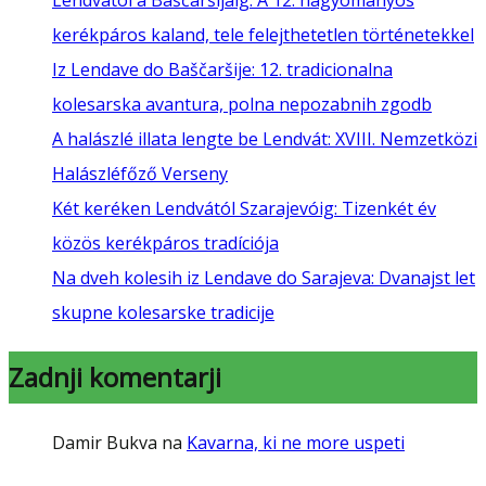
kerékpáros kaland, tele felejthetetlen történetekkel
Iz Lendave do Baščaršije: 12. tradicionalna
kolesarska avantura, polna nepozabnih zgodb
A halászlé illata lengte be Lendvát: XVIII. Nemzetközi
Halászléfőző Verseny
Két keréken Lendvától Szarajevóig: Tizenkét év
közös kerékpáros tradíciója
Na dveh kolesih iz Lendave do Sarajeva: Dvanajst let
skupne kolesarske tradicije
Zadnji komentarji
Damir Bukva
na
Kavarna, ki ne more uspeti