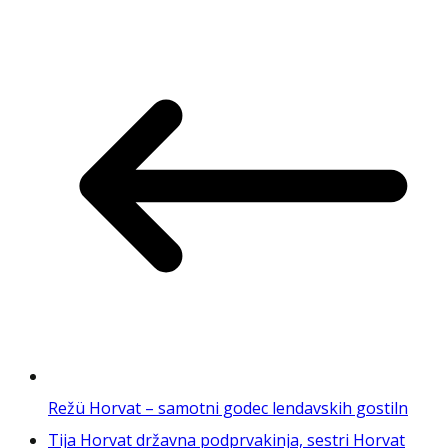
Režü Horvat – samotni godec lendavskih gostiln
Tija Horvat državna podprvakinja, sestri Horvat