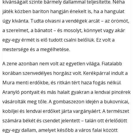
kívánságait szinte bármely dallammal teljesítette. Néha
játék közben bariton hangján énekelt is, ha a hangulat
úgy kívánta. Tudta olvasni a vendégek arcát – az örömöt,
a szerelmet, a bánatot – és mosolyt, könnyet vagy akár
egy-egy érmét is elő tudott csalni belőlük. Ez volt a
mestersége és a megélhetése.
A zene azonban nem volt az egyetlen világa. Fiatalabb
korában szenvedélyes horgász volt. Kerékpárral indult a
Mura menti erdőkbe, és ritkán tért haza fogás nélkül.
Aranyló pontyait és más halait gyakran a lendvai pincérek
vásárolták meg tőle. A gombaszezon idején a bukovnicai,
kobiljei és lendvai erdőket járta vargányáért. A természet
számára békét és csendet jelentett – talán ott érlelődött
egy-egy dallam, amelyet később a város falai között