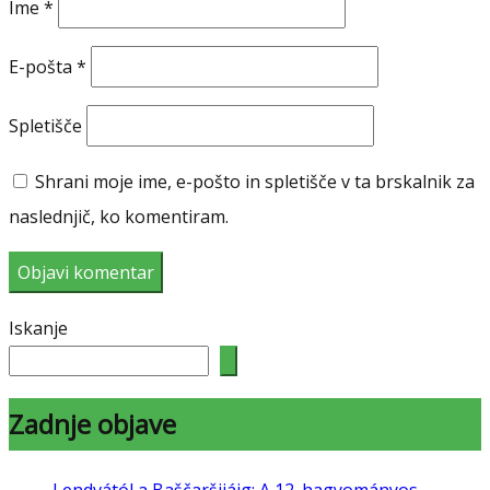
Ime
*
E-pošta
*
Spletišče
Shrani moje ime, e-pošto in spletišče v ta brskalnik za
naslednjič, ko komentiram.
Iskanje
Zadnje objave
Lendvától a Baščaršijáig: A 12. hagyományos