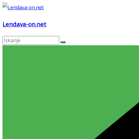
Skip
to
Lendava-on.net
content