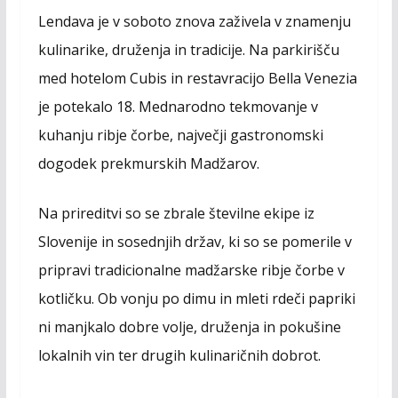
c
s
a
a
Lendava je v soboto znova zaživela v znamenju
e
s
t
i
kulinarike, druženja in tradicije. Na parkirišču
b
e
s
l
med hotelom Cubis in restavracijo Bella Venezia
o
n
A
o
g
p
je potekalo 18. Mednarodno tekmovanje v
k
e
p
kuhanju ribje čorbe, največji gastronomski
r
dogodek prekmurskih Madžarov.
Na prireditvi so se zbrale številne ekipe iz
Slovenije in sosednjih držav, ki so se pomerile v
pripravi tradicionalne madžarske ribje čorbe v
kotličku. Ob vonju po dimu in mleti rdeči papriki
ni manjkalo dobre volje, druženja in pokušine
lokalnih vin ter drugih kulinaričnih dobrot.