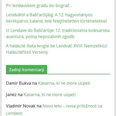
Pri lendavskem gradu bo bograč…
Lendvától a Baščaršijáig: A 12. hagyományos
kerékpáros kaland, tele felejthetetlen történetekkel
Iz Lendave do Baščaršije: 12. tradicionalna kolesarska
avantura, polna nepozabnih zgodb
A halászlé illata lengte be Lendvát: XVIII. Nemzetközi
Halászléfőző Verseny
Zadnji komentarji
Damir Bukva
na
Kavarna, ki ne more uspeti
Janez
na
Kavarna, ki ne more uspeti
Vladimir Novak
na
Novo leto – nova priložnost za
Lendavo