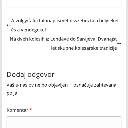
A völgyifalui falunap ismét összehozta a helyieket
és a vendégeket
Na dveh kolesih iz Lendave do Sarajeva: Dvanajst
let skupne kolesarske tradicije
Dodaj odgovor
Vaš e-naslov ne bo objavljen.
*
označuje zahtevana
polja
Komentar
*