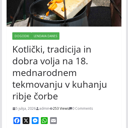
DOGODKI
LENDAVA DANES
Kotlički, tradicija in
dobra volja na 18.
mednarodnem
tekmovanju v kuhanju
ribje čorbe
5 julija, 2026
admin
253 Views
0 Comments
F
X
M
W
E
a
e
h
m