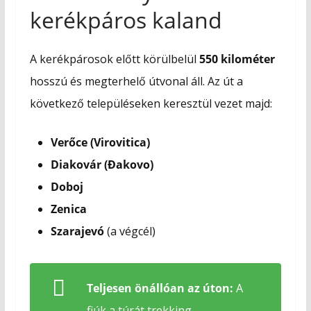
kerékpáros kaland
A kerékpárosok előtt körülbelül
550 kilométer
hosszú és megterhelő útvonal áll. Az út a
következő településeken keresztül vezet majd:
Verőce (Virovitica)
Diakovár (Đakovo)
Doboj
Zenica
Szarajevó
(a végcél)
Teljesen önállóan az úton:
A
fiúk a túrát trekking