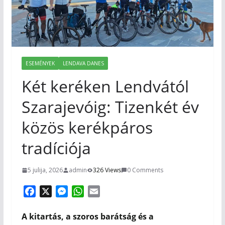
ESEMÉNYEK
LENDAVA DANES
Két keréken Lendvától
Szarajevóig: Tizenkét év
közös kerékpáros
tradíciója
5 julija, 2026
admin
326 Views
0 Comments
F
X
M
W
E
a
e
h
m
c
s
a
a
A kitartás, a szoros barátság és a