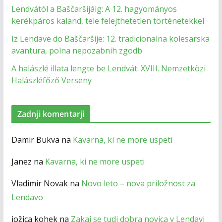
Lendvától a Baščaršijáig: A 12. hagyományos
kerékpáros kaland, tele felejthetetlen történetekkel
Iz Lendave do Baščaršije: 12. tradicionalna kolesarska
avantura, polna nepozabnih zgodb
A halászlé illata lengte be Lendvát: XVIII. Nemzetközi
Halászléfőző Verseny
Zadnji komentarji
Damir Bukva
na
Kavarna, ki ne more uspeti
Janez
na
Kavarna, ki ne more uspeti
Vladimir Novak
na
Novo leto – nova priložnost za
Lendavo
jožica kohek
na
Zakaj se tudi dobra novica v Lendavi