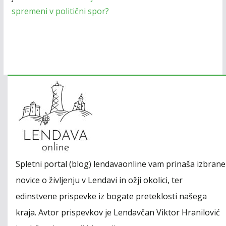
spremeni v politični spor?
Spletni portal (blog) lendavaonline vam prinaša izbrane
novice o življenju v Lendavi in ožji okolici, ter
edinstvene prispevke iz bogate preteklosti našega
kraja. Avtor prispevkov je Lendavčan Viktor Hranilović