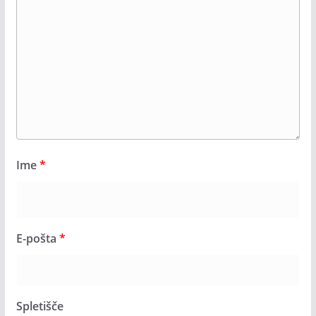
Ime
*
E-pošta
*
Spletišče