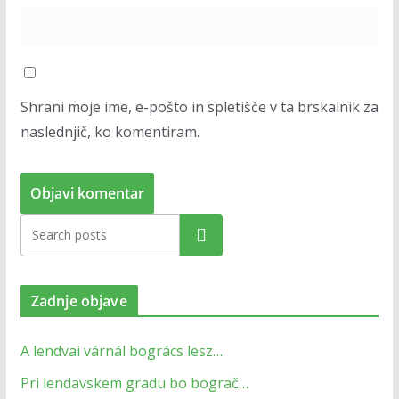
Shrani moje ime, e-pošto in spletišče v ta brskalnik za
naslednjič, ko komentiram.
Zadnje objave
A lendvai várnál bogrács lesz…
Pri lendavskem gradu bo bograč…