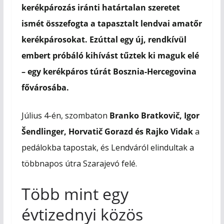
e
s
t
i
kerékpározás iránti határtalan szeretet
b
e
s
l
ismét összefogta a tapasztalt lendvai amatőr
o
n
A
o
g
p
kerékpárosokat. Ezúttal egy új, rendkívül
k
e
p
embert próbáló kihívást tűztek ki maguk elé
r
– egy kerékpáros túrát Bosznia-Hercegovina
fővárosába.
Július 4-én, szombaton
Branko Bratkovič, Igor
Šendlinger, Horvatič Gorazd és Rajko Vidak
a
pedálokba tapostak, és Lendváról elindultak a
többnapos útra Szarajevó felé.
Több mint egy
évtizednyi közös