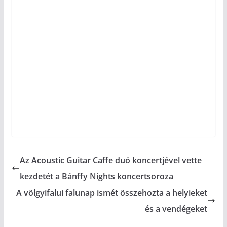
Az Acoustic Guitar Caffe duó koncertjével vette
kezdetét a Bánffy Nights koncertsoroza
A völgyifalui falunap ismét összehozta a helyieket
és a vendégeket