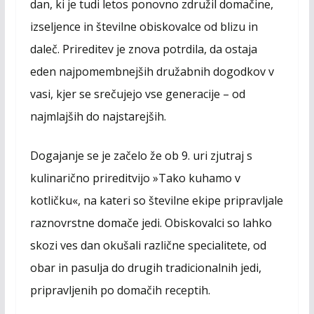
dan, ki je tudi letos ponovno združil domačine,
o
n
A
o
g
p
izseljence in številne obiskovalce od blizu in
k
e
p
daleč. Prireditev je znova potrdila, da ostaja
r
eden najpomembnejših družabnih dogodkov v
vasi, kjer se srečujejo vse generacije – od
najmlajših do najstarejših.
Dogajanje se je začelo že ob 9. uri zjutraj s
kulinarično prireditvijo »Tako kuhamo v
kotličku«, na kateri so številne ekipe pripravljale
raznovrstne domače jedi. Obiskovalci so lahko
skozi ves dan okušali različne specialitete, od
obar in pasulja do drugih tradicionalnih jedi,
pripravljenih po domačih receptih.