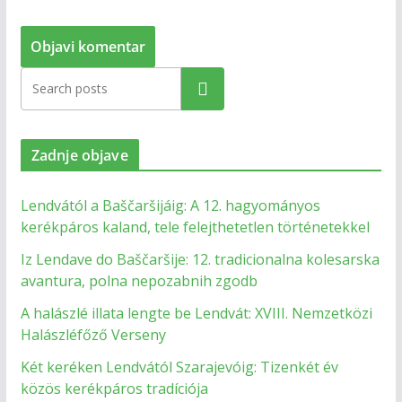
Zadnje objave
Lendvától a Baščaršijáig: A 12. hagyományos
kerékpáros kaland, tele felejthetetlen történetekkel
Iz Lendave do Baščaršije: 12. tradicionalna kolesarska
avantura, polna nepozabnih zgodb
A halászlé illata lengte be Lendvát: XVIII. Nemzetközi
Halászléfőző Verseny
Két keréken Lendvától Szarajevóig: Tizenkét év
közös kerékpáros tradíciója