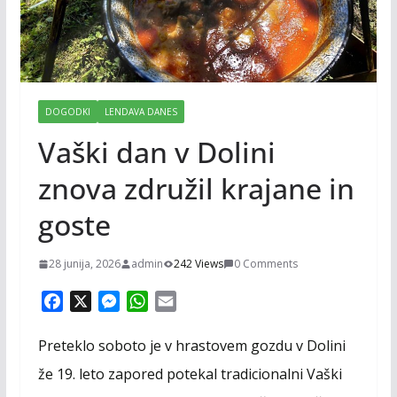
DOGODKI
LENDAVA DANES
Vaški dan v Dolini
znova združil krajane in
goste
28 junija, 2026
admin
242 Views
0 Comments
F
X
M
W
E
a
e
h
m
c
s
a
a
Preteklo soboto je v hrastovem gozdu v Dolini
e
s
t
i
že 19. leto zapored potekal tradicionalni Vaški
b
e
s
l