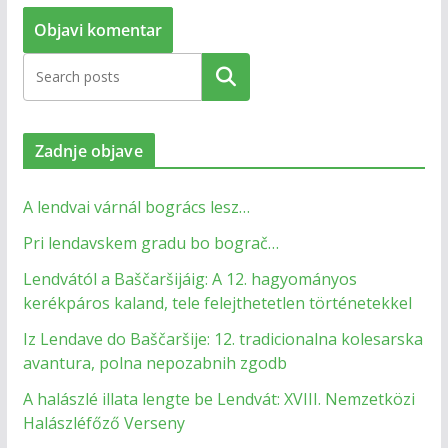
Zadnje objave
A lendvai várnál bogrács lesz…
Pri lendavskem gradu bo bograč…
Lendvától a Baščaršijáig: A 12. hagyományos
kerékpáros kaland, tele felejthetetlen történetekkel
Iz Lendave do Baščaršije: 12. tradicionalna kolesarska
avantura, polna nepozabnih zgodb
A halászlé illata lengte be Lendvát: XVIII. Nemzetközi
Halászléfőző Verseny