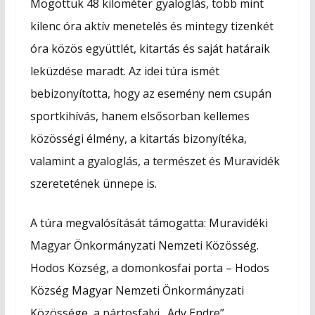
Mögöttük 48 kilométer gyaloglás, több mint
kilenc óra aktív menetelés és mintegy tizenkét
óra közös együttlét, kitartás és saját határaik
leküzdése maradt. Az idei túra ismét
bebizonyította, hogy az esemény nem csupán
sportkihívás, hanem elsősorban kellemes
közösségi élmény, a kitartás bizonyítéka,
valamint a gyaloglás, a természet és Muravidék
szeretetének ünnepe is.
A túra megvalósítását támogatta: Muravidéki
Magyar Önkormányzati Nemzeti Közösség.
Hodos Község, a domonkosfai porta – Hodos
Község Magyar Nemzeti Önkormányzati
Közössége, a pártosfalvi „Ady Endre”