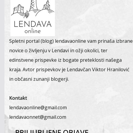
Spletni portal (blog) lendavaonline vam prinaša izbrane
novice o življenju v Lendavi in ožji okolici, ter
edinstvene prispevke iz bogate preteklosti našega
kraja. Avtor prispevkov je Lendavčan Viktor Hranilović
in občasni zunanji blogerji.
Kontakt
lendavaonline@gmail.com
lendavaonnet@gmail.com
PRILJUBLJENE OBJAVE