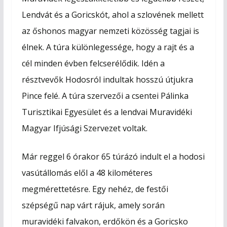
k
e
p
Lendvát és a Goricskót, ahol a szlovének mellett
r
az őshonos magyar nemzeti közösség tagjai is
élnek. A túra különlegessége, hogy a rajt és a
cél minden évben felcserélődik. Idén a
résztvevők Hodosról indultak hosszú útjukra
Pince felé. A túra szervezői a csentei Pálinka
Turisztikai Egyesület és a lendvai Muravidéki
Magyar Ifjúsági Szervezet voltak.
Már reggel 6 órakor 65 túrázó indult el a hodosi
vasútállomás elől a 48 kilométeres
megmérettetésre. Egy nehéz, de festői
szépségű nap várt rájuk, amely során
muravidéki falvakon, erdőkön és a Goricsko