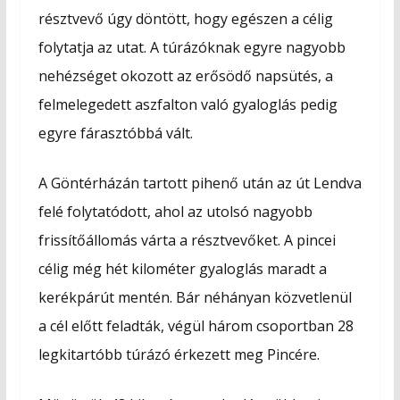
résztvevő úgy döntött, hogy egészen a célig
folytatja az utat. A túrázóknak egyre nagyobb
nehézséget okozott az erősödő napsütés, a
felmelegedett aszfalton való gyaloglás pedig
egyre fárasztóbbá vált.
A Göntérházán tartott pihenő után az út Lendva
felé folytatódott, ahol az utolsó nagyobb
frissítőállomás várta a résztvevőket. A pincei
célig még hét kilométer gyaloglás maradt a
kerékpárút mentén. Bár néhányan közvetlenül
a cél előtt feladták, végül három csoportban 28
legkitartóbb túrázó érkezett meg Pincére.