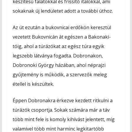
készítésű falatokkal és frissítő italokkal, ami
sokaknak új lendületet adott a további úthoz.
Az út ezután a bukovnicai erdőkön keresztül
vezetett Bukovnicán át egészen a Bakonaki-
tóig, ahol a túrázókat az egész túra egyik
legszebb látványa fogadta. Dobronakon,
Dobronoki György házában, ahol néprajzi
gyűjtemény is működik, a szervezők meleg
étellel is készültek.
Éppen Dobronakra érkezve kezdett ritkulni a
túrázók csoportja. Sokak számára már a táv
több mint fele is komoly kihívást jelentett, míg
valamivel több mint harminc legkitartóbb