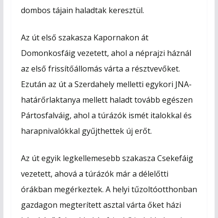
dombos tájain haladtak keresztül.
Az út első szakasza Kapornakon át
Domonkosfáig vezetett, ahol a néprajzi háznál
az első frissítőállomás várta a résztvevőket.
Ezután az út a Szerdahely melletti egykori JNA-
határőrlaktanya mellett haladt tovább egészen
Pártosfalváig, ahol a túrázók ismét italokkal és
harapnivalókkal gyűjthettek új erőt.
Az út egyik legkellemesebb szakasza Csekefáig
vezetett, ahová a túrázók már a délelőtti
órákban megérkeztek. A helyi tűzoltóotthonban
gazdagon megterített asztal várta őket házi