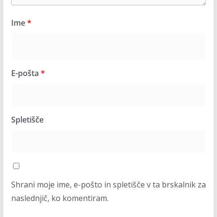
Ime
*
E-pošta
*
Spletišče
Shrani moje ime, e-pošto in spletišče v ta brskalnik za
naslednjič, ko komentiram.