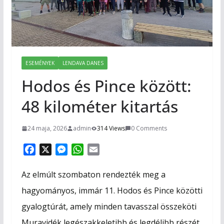
ESEMÉNYEK
LENDAVA DANES
Hodos és Pince között:
48 kilométer kitartás
24 maja, 2026
admin
314 Views
0 Comments
F
X
M
W
E
a
e
h
m
c
s
a
a
Az elmúlt szombaton rendezték meg a
e
s
t
i
hagyományos, immár 11. Hodos és Pince közötti
b
e
s
l
gyalogtúrát, amely minden tavasszal összeköti
o
n
A
o
g
p
Muravidék legészakkeletibb és legdélibb részét,