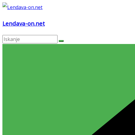
Skip
to
Lendava-on.net
content